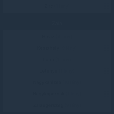
Zirc
(1 lány)
Zala
Hévíz
(4 lány)
Keszthely
(9 lány)
Lenti
(1 lány)
Letenye
(1 lány)
Nagykanizsa
(10 lány)
Nagykapornak
(1 lány)
Zalaegerszeg
(9 lány)