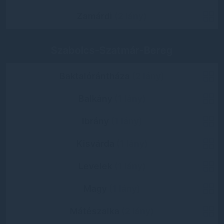
Zamárdi
(2 lány)
Szabolcs-Szatmár-Bereg
Baktalórántháza
(2 lány)
Balkány
(1 lány)
Ibrány
(1 lány)
Kisvárda
(1 lány)
Levelek
(1 lány)
Magy
(1 lány)
Mátészalka
(2 lány)