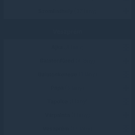
Szombathely
(37 lány)
Veszprém
Ajka
(4 lány)
Balatonfüred
(4 lány)
Balatonkenese
(1 lány)
Pápa
(5 lány)
Tapolca
(1 lány)
Várpalota
(1 lány)
Veszprém
(15 lány)