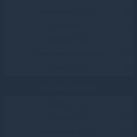
Martonvásár
(1 lány)
Mór
(1 lány)
Sárbogárd
(1 lány)
Székesfehérvár
(20 lány)
Velence
(1 lány)
Győr-Moson-Sopron
Csorna
(2 lány)
Győr
(41 lány)
Hegyeshalom
(1 lány)