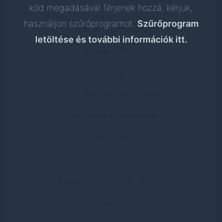
Fejér
kód megadásával férjenek hozzá, kérjük,
használjon szűrőprogramot.
Szűrőprogram
Győr-Moson-Sopron
letöltése és további információk itt.
Hajdú-Bihar
Heves
Jász-Nagykun-Szolnok
Komárom-Esztergom
Nógrád
Somogy
Szabolcs-Szatmár-Bereg
Tolna