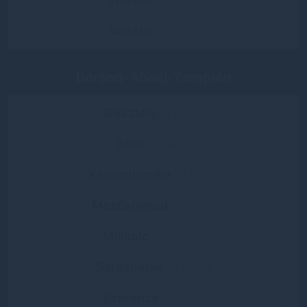
Vésztő
(1 lány)
Borsod-Abaúj-Zemplén
Gesztely
(1 lány)
Gönc
(1 lány)
Kazincbarcika
(4 lány)
Mezőkövesd
(2 lány)
Miskolc
(35 lány)
Sárospatak
(3 lány)
Szerencs
(2 lány)