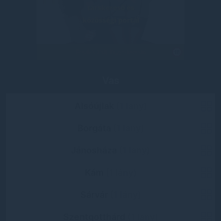
Vas
Alsóújlak
(1 lány)
Borgáta
(1 lány)
Jánosháza
(1 lány)
Kám
(1 lány)
Sárvár
(1 lány)
Szentgotthárd
(1 lány)