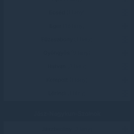
Ecséd
(1 lány)
Eger
(18 lány)
Füzesabony
(1 lány)
Gyöngyös
(9 lány)
Hatvan
(3 lány)
Kompolt
(1 lány)
Lőrinci
(1 lány)
Jász-Nagykun-Szolnok
Jászberény
(2 lány)