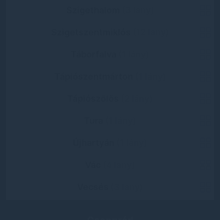
Szigethalom
(3 lány)
Szigetszentmiklós
(12 lány)
Táborfalva
(1 lány)
Tápiószentmárton
(1 lány)
Tápiószőlős
(2 lány)
Tura
(1 lány)
Újhartyán
(1 lány)
Vác
(4 lány)
Vecsés
(3 lány)