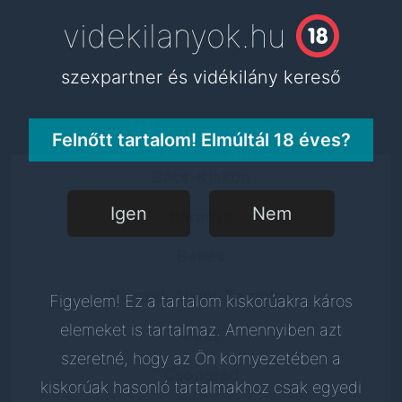
videkilanyok.hu
videkilanyok.hu
szexpartner és vidékilány kereső
szexpartner és vidékilány kereső
Válassz megyét!
Felnőtt tartalom! Elmúltál 18 éves?
Bács-Kiskun
Igen
Nem
Baranya
Békés
Borsod-Abaúj-Zemplén
Figyelem! Ez a tartalom kiskorúakra káros
elemeket is tartalmaz. Amennyiben azt
Pest
szeretné, hogy az Ön környezetében a
Csongrád
kiskorúak hasonló tartalmakhoz csak egyedi