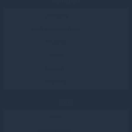
Csongrád
Csongrád
(1 lány)
Hódmezővásárhely
(1 lány)
Kistelek
(1 lány)
Makó
(1 lány)
Szeged
(58 lány)
Szentes
(4 lány)
Fejér
Cece
(1 lány)
Dunaújváros
(15 lány)