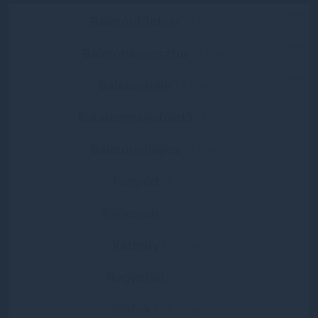
Balatonföldvár
(1 lány)
Balatonkeresztúr
(1 lány)
Balatonlelle
(1 lány)
Balatonmáriafürdő
(1 lány)
Balatonvilágos
(1 lány)
Fonyód
(1 lány)
Kaposvár
(14 lány)
Kéthely
(1 lány)
Nagyatád
(2 lány)
Siófok
(14 lány)