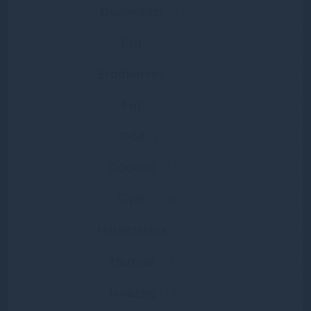
Dunakeszi
(4 lány)
Érd
(5 lány)
Erdőkertes
(2 lány)
Fót
(2 lány)
Göd
(1 lány)
Gödöllő
(2 lány)
Gyál
(2 lány)
Halásztelek
(1 lány)
Hernád
(1 lány)
Isaszeg
(1 lány)