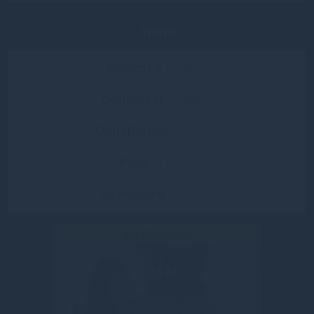
Tolna
Belecska
(1 lány)
Dombóvár
(3 lány)
Dunaföldvár
(3 lány)
Paks
(1 lány)
Szekszárd
(8 lány)