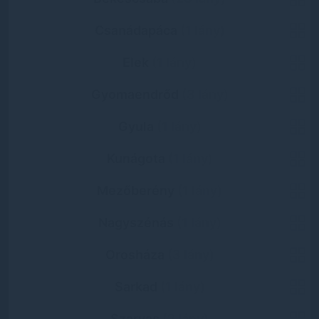
Csanádapáca
(1 lány)
Elek
(1 lány)
Gyomaendrőd
(3 lány)
Gyula
(1 lány)
Kunágota
(1 lány)
Mezőberény
(1 lány)
Nagyszénás
(1 lány)
Orosháza
(3 lány)
Sarkad
(1 lány)
Szarvas
(2 lány)