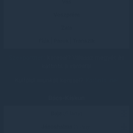
Vas
Veszprém
Zala
Fiúk | Párok | Transzik
Szexpartnert
keresel? Válassz megyét és
kattints a városra!
Külföldi munkát keresel?
Kattints ide!
Bács-Kiskun
Baja
(6 lány)
Jánoshalma
(1 lány)