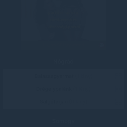
Nógrád
Balassagyarmat
(1 lány)
Drégelypalánk
(1 lány)
Salgótarján
(6 lány)
Somogy