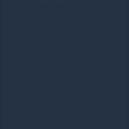
Nagykálló
(1 lány)
Nyírbátor
(5 lány)
Nyírbogát
(1 lány)
Nyíregyháza
(48 lány)
Nyírjákó
(2 lány)
Nyírmada
(3 lány)
Ramocsaháza
(1 lány)
Tiszalök
(1 lány)
Újfehértó
(1 lány)
Vásárosnamény
(2 lány)