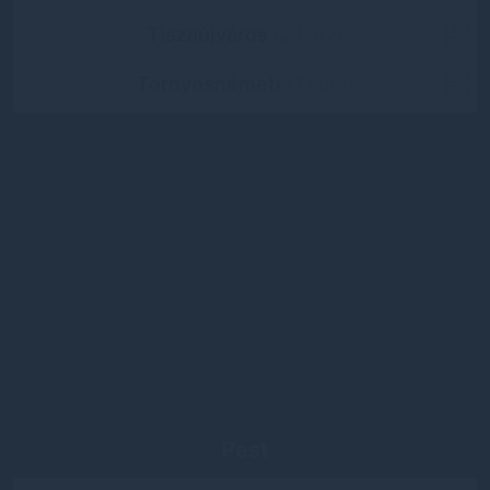
Tiszaújváros
(2 lány)
Tornyosnémeti
(1 lány)
Pest