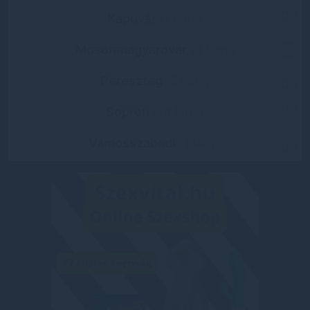
Kapuvár
(1 lány)
Mosonmagyaróvár
(8 lány)
Pereszteg
(2 lány)
Sopron
(14 lány)
Vámosszabadi
(1 lány)