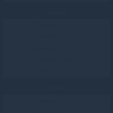
Baranya
Harkány
(1 lány)
Komló
(4 lány)
Magyarszék
(1 lány)
Mohács
(1 lány)
Pécs
(39 lány)
Békés
Békés
(1 lány)
Békéscsaba
(28 lány)