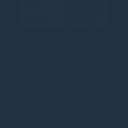
Szexpartnert
keresel? Válaszd ki a
keresett megyét és kattints a városra!
Kilistázzuk az ott lévő
vidékilányok
és
szexpartner
lányokat. Minden kattintás
egy vidékilány listára visz, amiben az
összes vidékilány megtalálható. A
videkilanyok.hu
egy összesítő oldal, ahol
minden magyar városra összegyűjtjük az
ott található
szexpartner
,
vidékilányok
és
erotikus masszázs
lányokat. Minden
videkilány regisztrációját megjelenítjük a
megfelelő
videkilanyok.hu
listában. A