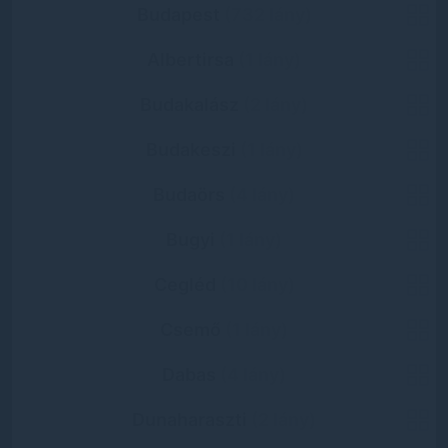
Budapest
(732 lány)
Albertirsa
(1 lány)
Budakalász
(2 lány)
Budakeszi
(1 lány)
Budaörs
(4 lány)
Bugyi
(1 lány)
Cegléd
(10 lány)
Csemő
(1 lány)
Dabas
(4 lány)
Dunaharaszti
(2 lány)