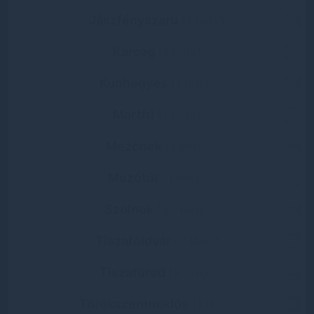
Jászfényszaru
(1 lány)
Karcag
(1 lány)
Kunhegyes
(1 lány)
Martfű
(1 lány)
Mezőhék
(1 lány)
Mezőtúr
(1 lány)
Szolnok
(29 lány)
Tiszaföldvár
(2 lány)
Tiszafüred
(3 lány)
Törökszentmiklós
(1 lány)