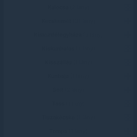
Kalocsa
(2 lány)
Kecskemét
(31 lány)
Kiskunfélegyháza
(3 lány)
Kiskunhalas
(7 lány)
Kisszállás
(1 lány)
Kunbaja
(1 lány)
Solt
(2 lány)
Tass
(1 lány)
Tiszakécske
(1 lány)
Tompa
(1 lány)