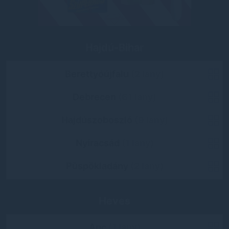
Hajdú-Bihar
Berettyóújfalu
(2 lány)
Debrecen
(61 lány)
Hajdúszoboszló
(9 lány)
Nyíracsád
(1 lány)
Püspökladány
(2 lány)
Heves
Apc
(1 lány)