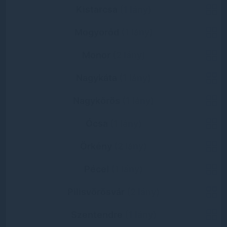
Kistarcsa
(1 lány)
Mogyoród
(1 lány)
Monor
(2 lány)
Nagykáta
(1 lány)
Nagykőrös
(1 lány)
Ócsa
(1 lány)
Örkény
(2 lány)
Pécel
(1 lány)
Pilisvörösvár
(2 lány)
Szentendre
(1 lány)