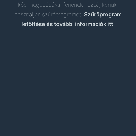
kód megadásával férjenek hozzá, kérjük,
használjon szűrőprogramot.
Szűrőprogram
letöltése és további információk itt.