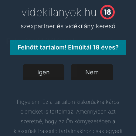
videkilanyok.hu
videkilanyok.hu
szexpartner és vidékilány kereső
szexpartner és vidékilány kereső
Felcsút vidékilányok
Vissza
Felnőtt tartalom! Elmúltál 18 éves?
Igen
Nem
Figyelem! Ez a tartalom kiskorúakra káros
elemeket is tartalmaz. Amennyiben azt
szeretné, hogy az Ön környezetében a
kiskorúak hasonló tartalmakhoz csak egyedi