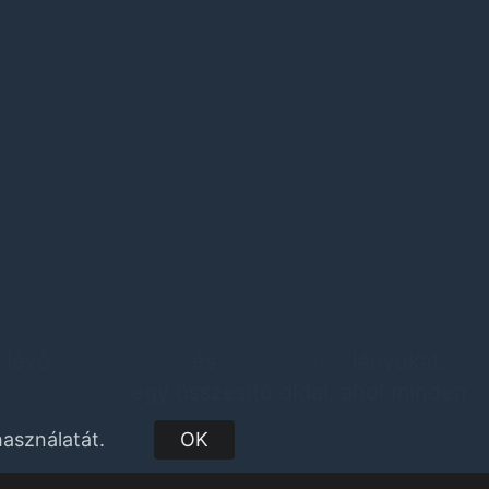
t lévő
vidékilányok
és
szexpartner
lányokat.
ekilanyok.hu
egy összesítő oldal, ahol minden
zs
lányokat. Minden videkilány regisztrációját
asználatát.
OK
za az összes várost, ahol vidéki
szexpartner
osokat az egyszerűbb megtalálás érdekében