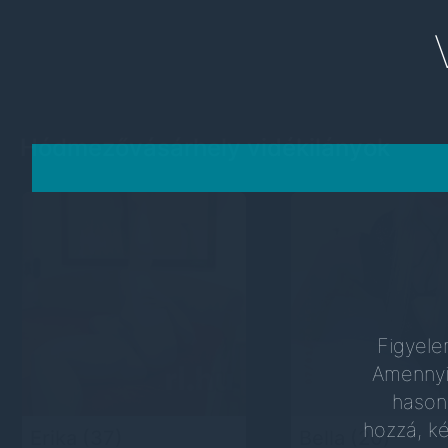
Hódmezővásárhely vidékilányok
Figyele
Amennyi
hason
hozzá, k
Erika
(37)
Bella
(20)