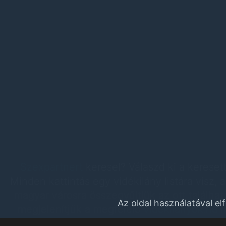
Szexpartnert
keresel? Válaszd ki a keresett
Minden kattintás egy vidékilány listára visz,
magyar városra összegyűjtjük az ott találha
Az oldal használatával e
megjelenítjük a megfelelő
videkilanyok.hu
l
kereső lányt találsz. Segít könnyen megt