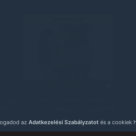
 megyét és kattints a városra! Kilistázzuk az ot
 amiben az összes vidékilány megtalálható. A
vid
tó
szexpartner
,
vidékilányok
és
erotikus masszá
lfogadod az
Adatkezelési Szabályzatot
és a cookiek h
istában. A
vidékilány
szexpartner
lista tartalmaz
alálni a legközelebbi erotikus partnert. A vár