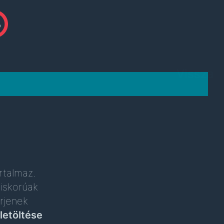
Vissza
rtalmaz.
iskorúak
rjenek
letöltése