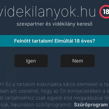
videkilanyok.hu
videkilanyok.hu
szexpartner és vidékilány kereső
szexpartner és vidékilány kereső
Felnőtt tartalom! Elmúltál 18 éves?
Igen
Nem
m! Ez a tartalom kiskorúakra káros elemeket is ta
ben azt szeretné, hogy az Ön környezetében a k
ló tartalmakhoz csak egyedi kód megadásával fé
érjük, használjon szűrőprogramot.
Szűrőprogram 