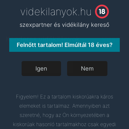
videkilanyok.hu
videkilanyok.hu
szexpartner és vidékilány kereső
szexpartner és vidékilány kereső
Kenderes vidékilányok
Vissza
Felnőtt tartalom! Elmúltál 18 éves?
Igen
Nem
Figyelem! Ez a tartalom kiskorúakra káros
elemeket is tartalmaz. Amennyiben azt
szeretné, hogy az Ön környezetében a
kiskorúak hasonló tartalmakhoz csak egyedi