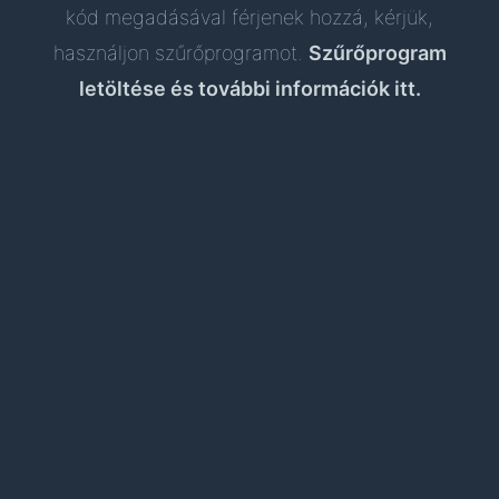
kód megadásával férjenek hozzá, kérjük,
használjon szűrőprogramot.
Szűrőprogram
letöltése és további információk itt.