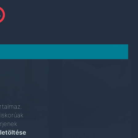
Vissza
rtalmaz.
iskorúak
rjenek
letöltése
n25
(25)
Detti_
(25)