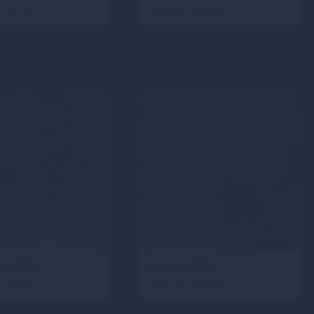
 70 kg
163 cm, 80 kg
a
(23)
Virág
(24)
 55 kg
168 cm, 55 kg