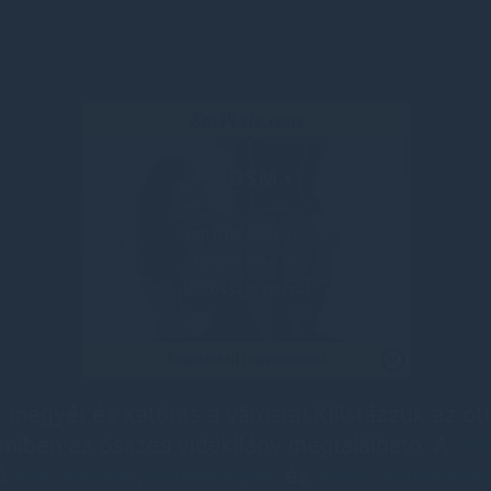
 megyét és kattints a városra! Kilistázzuk az ot
 amiben az összes vidékilány megtalálható. A
vid
tó
szexpartner
,
vidékilányok
és
erotikus masszá