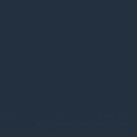
t lévő
vidékilányok
és
szexpartner
lányokat.
ekilanyok.hu
egy összesítő oldal, ahol minden
zs
lányokat. Minden videkilány regisztrációját