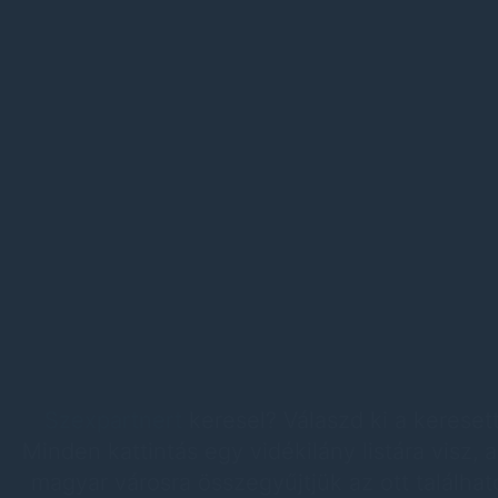
Szexpartnert
keresel? Válaszd ki a keresett
Minden kattintás egy vidékilány listára visz,
magyar városra összegyűjtjük az ott találha