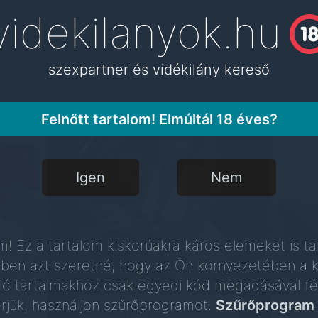
videkilanyok.hu
videkilanyok.hu
szexpartner és vidékilány kereső
szexpartner és vidékilány kereső
Felnőtt tartalom! Elmúltál 18 éves?
Igen
Nem
m! Ez a tartalom kiskorúakra káros elemeket is ta
ben azt szeretné, hogy az Ön környezetében a k
ló tartalmakhoz csak egyedi kód megadásával fé
érjük, használjon szűrőprogramot.
Szűrőprogram 
Alina
(30)
Ketri