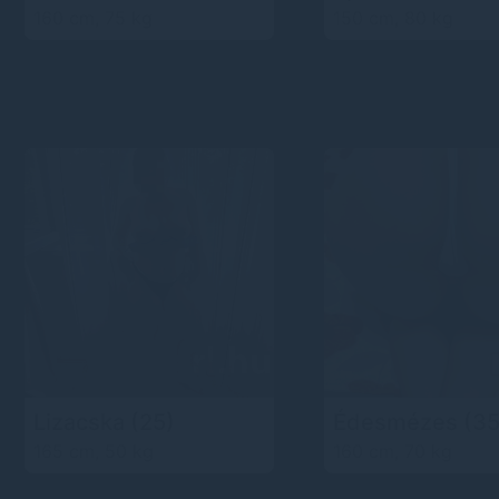
160 cm, 75 kg
150 cm, 80 kg
Lizacska
(25)
Édesmézes
(35
165 cm, 50 kg
160 cm, 70 kg