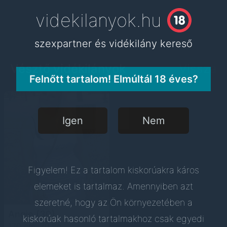
videkilanyok.hu
videkilanyok.hu
szexpartner és vidékilány kereső
szexpartner és vidékilány kereső
Vésztő vidékilányok
Vissza
Felnőtt tartalom! Elmúltál 18 éves?
Igen
Nem
Figyelem! Ez a tartalom kiskorúakra káros
elemeket is tartalmaz. Amennyiben azt
szeretné, hogy az Ön környezetében a
Angie
(30)
kiskorúak hasonló tartalmakhoz csak egyedi
170 cm, 70 kg