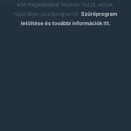
kód megadásával férjenek hozzá, kérjük,
használjon szűrőprogramot.
Szűrőprogram
letöltése és további információk itt.