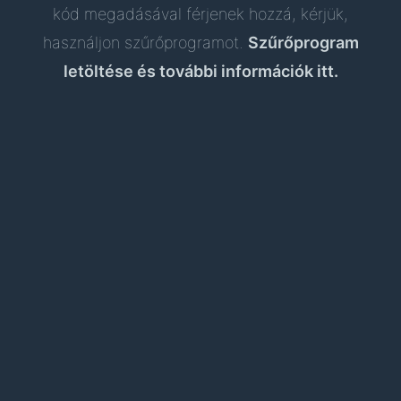
kód megadásával férjenek hozzá, kérjük,
használjon szűrőprogramot.
Szűrőprogram
letöltése és további információk itt.