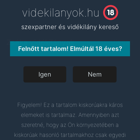
videkilanyok.hu
videkilanyok.hu
szexpartner és vidékilány kereső
szexpartner és vidékilány kereső
Zsáka vidékilányok
Vissza
Felnőtt tartalom! Elmúltál 18 éves?
Igen
Nem
Figyelem! Ez a tartalom kiskorúakra káros
elemeket is tartalmaz. Amennyiben azt
szeretné, hogy az Ön környezetében a
kiskorúak hasonló tartalmakhoz csak egyedi